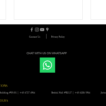
Contact Us
Privacy Policy
CHAT WITH US ON WHATSAPP
Top Weight-Loss Treatments
The 
in 2026: Fat Freeze,
Guid
EMshape & LipoMelt
Trea
Need
TIONS
ng Building #05-01 | +65 6737 4964 Bedok Mall #B2-37 | +65 6386 5964
Juro
HOURS