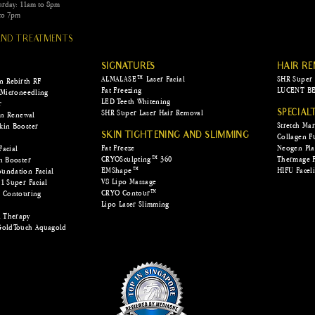
urday: 11am to 8pm
to 7pm
 AND TREATMENTS
SIGNATURES
HAIR R
ALMALASE™ Laser Facial
SHR Super 
in Rebirth RF
Fat Freezing
LUCENT BE
 Microneedling
LED Teeth Whitening
r
SHR Super Laser Hair Removal
SPECIAL
kin Renewal
Stretch Ma
kin Booster
SKIN TIGHTENING AND SLIMMING
Collagen F
Fat Freeze
Neogen Pl
Facial
CRYOSculpting™ 360
Thermage 
n Booster
EMShape™
HIFU Faceli
undation Facial
V8 Lipo Massage
1 Super Facial
CRYO Contour™
e Contouring
Lipo Laser Slimming
™
 Therapy
GoldTouch Aquagold