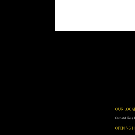
FAT FREEZING
(CRYOLIPOLYSIS): A
COMPLETE GUIDE TO
FREEZING STUBBORN FAT
OUR LOCA
SAFELY
Orchard To
OPENING 