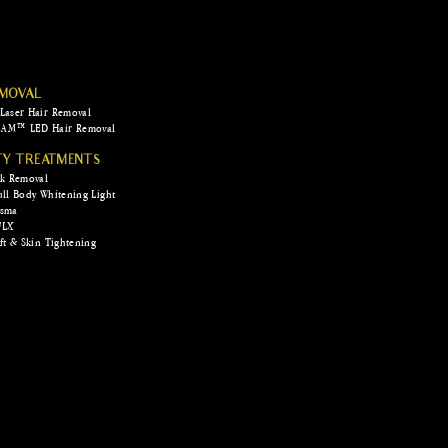
EMOVAL
Laser Hair Removal
AM™ LED Hair Removal
TY TREATMENTS
rk Removal
ull Body Whitening Light
asma
FLX
ft & Skin Tightening