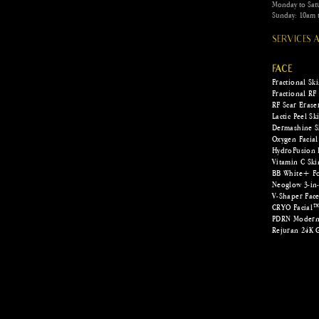
Monday to Sat
Sunday: 10am 
SERVICES
FACE
Fractional Sk
Fractional RF
RF Scar Erase
Lactic Peel S
Dermashine S
Oxygen Facial
HydroFusion 
Vitamin C Ski
BB White+ Fo
Neoglow 3-in-
V-Shaper Fac
CRYO Facial
PDRN Modern
Rejuran 24K 